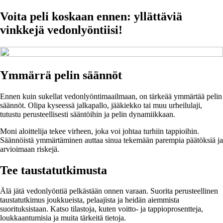
Voita peli koskaan ennen: yllättäviä
vinkkejä vedonlyöntiisi!
Ymmärrä pelin säännöt
Ennen kuin sukellat vedonlyöntimaailmaan, on tärkeää ymmärtää pelin
säännöt. Olipa kyseessä jalkapallo, jääkiekko tai muu urheilulaji,
tutustu perusteellisesti sääntöihin ja pelin dynamiikkaan.
Moni aloittelija tekee virheen, joka voi johtaa turhiin tappioihin.
Säännöistä ymmärtäminen auttaa sinua tekemään parempia päätöksiä ja
arvioimaan riskejä.
Tee taustatutkimusta
Älä jätä vedonlyöntiä pelkästään onnen varaan. Suorita perusteellinen
taustatutkimus joukkueista, pelaajista ja heidän aiemmista
suorituksistaan. Katso tilastoja, kuten voitto- ja tappioprosentteja,
loukkaantumisia ja muita tärkeitä tietoja.