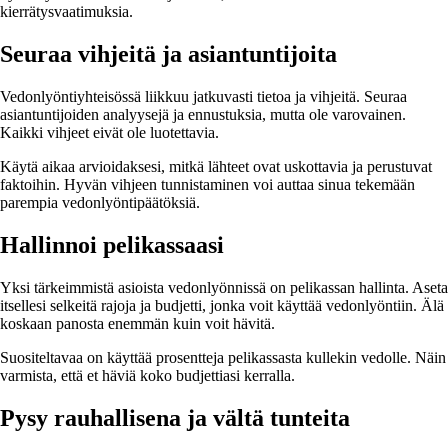
kierrätysvaatimuksia.
Seuraa vihjeitä ja asiantuntijoita
Vedonlyöntiyhteisössä liikkuu jatkuvasti tietoa ja vihjeitä. Seuraa
asiantuntijoiden analyysejä ja ennustuksia, mutta ole varovainen.
Kaikki vihjeet eivät ole luotettavia.
Käytä aikaa arvioidaksesi, mitkä lähteet ovat uskottavia ja perustuvat
faktoihin. Hyvän vihjeen tunnistaminen voi auttaa sinua tekemään
parempia vedonlyöntipäätöksiä.
Hallinnoi pelikassaasi
Yksi tärkeimmistä asioista vedonlyönnissä on pelikassan hallinta. Aseta
itsellesi selkeitä rajoja ja budjetti, jonka voit käyttää vedonlyöntiin. Älä
koskaan panosta enemmän kuin voit hävitä.
Suositeltavaa on käyttää prosentteja pelikassasta kullekin vedolle. Näin
varmista, että et häviä koko budjettiasi kerralla.
Pysy rauhallisena ja vältä tunteita