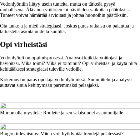
Vedonlyöntiin liittyy usein tunteita, mutta on tärkeää pysyä
rauhallisena. Älä anna voittojen tai häviöiden vaikuttaa päätöksiisi.
Tunteet voivat hämärtää arvioitasi ja johtaa huonoihin päätöksiin.
Ota taukoja ja mieti strategiaasi. Joskus paras ratkaisu on palautua ja
tarkastella asioita uudelta kantilta.
Opi virheistäsi
Vedonlyönti on oppimisprosessi. Analysoi kaikkia voittojasi ja
häviöitäsi. Mikä toimi? Mikä ei toiminut? Opi virheistäsi ja käytä niitä
kehittääksesi strategiaasi tuleville vedoille.
Kokemus on paras opettaja vedonlyönnissä. Suunnittelu ja analyysi
auttavat sinua kehittymään paremmaksi pelaajaksi.
Murtamalla myyttejä: Roulette ja sen salaisuudet asiantuntijalle
Bingon tulevaisuus: Miten voit hyödyntää trendejä pelatessasi?