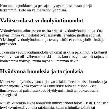
Kun tunnet joukkueet ja pelaajat, pystyt ennustamaan pelejä
tarkemmin. Tieto on valttia vedonlyönnissä.
Valitse oikeat vedonlyöntimuodot
Vedonlyöntimaailmassa on useita erilaisia vedonlyöntimuotoja. Ota
selvää, mitkä vaihtoehdot ovat saatavilla ja valitse itsellesi sopivat.
Yleisimpiä vedonlyöntimuotoja ovat yksittäiset vedot, yhdistelmät ja
pitkävedot.
Jokaisella vedonlyöntimuodolla on omat riskit ja palkinnot. Yksittäiset
vedot voivat olla vähemmän riskialttiita, kun taas yhdistelmät tarjoavat
korkeampia voittoja, mutta myös suuremman riskin.
Hyödynnä bonuksia ja tarjouksia
Monet vedonlyöntisivustot tarjoavat asiakkailleen erilaisia bonuksia ja
kampanjoita. Näitä voivat olla esimerkiksi tervetuliaisbonukset,
ilmaisvedot tai palautustakuut. Hyödynnä nämä tarjoukset osana
strategiaasi.
Muista kuitenkin lukea bonuksiin liittyvät ehdot huolellisesti. Bonusten
hyväksymisessä voi olla rajoituksia, kuten minimikertoimia tai