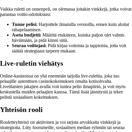
Vaikka ruletti on onnenpeli, on olemassa joitakin vinkkejä, jotka voivat
parantaa voitto-odotuksiasi:
Tunne pelisi:
Harjoittele ilmaisilla versioilla, ennen kuin aloitat
rahapelaamisen.
Aseta budjetti:
Määritä etukäteen, kuinka paljon olet valmis
häviämään, ja pidä kiinni siitä.
Seuraa voittojasi:
Pidä kirjaa voitoista ja tappioista, jotta voit
säätää strategiaasi tarpeen mukaan.
Live-ruletin viehätys
Online-kasinoissa on yhä enemmän tarjolla live-rulettia, joka tuo
pelaajille autenttisen casinokokemuksen omalta kotisohvalta.
Livetilaisten jakajien avulla voit tuntea pelin ilmapiirin, ja voit myös
keskustella muiden pelaajien kanssa. Tämä lisää jännitystä ja tekee
pelistä sosiaalisen kokemuksen.
Yhteisön rooli
Rouletteyhteisö on aktiivinen ja voi tarjota arvokkaita vinkkejä ja
strategioita. Liity foorumeille, sosiaalisen median ryhmiin tai seuraa