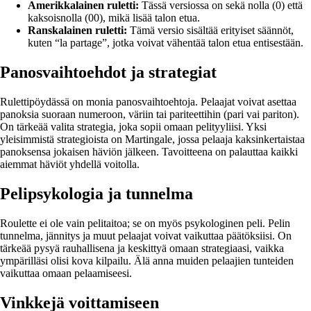
Amerikkalainen ruletti:
Tässä versiossa on sekä nolla (0) että
kaksoisnolla (00), mikä lisää talon etua.
Ranskalainen ruletti:
Tämä versio sisältää erityiset säännöt,
kuten “la partage”, jotka voivat vähentää talon etua entisestään.
Panosvaihtoehdot ja strategiat
Rulettipöydässä on monia panosvaihtoehtoja. Pelaajat voivat asettaa
panoksia suoraan numeroon, väriin tai pariteettihin (pari vai pariton).
On tärkeää valita strategia, joka sopii omaan pelityyliisi. Yksi
yleisimmistä strategioista on Martingale, jossa pelaaja kaksinkertaistaa
panoksensa jokaisen häviön jälkeen. Tavoitteena on palauttaa kaikki
aiemmat häviöt yhdellä voitolla.
Pelipsykologia ja tunnelma
Roulette ei ole vain pelitaitoa; se on myös psykologinen peli. Pelin
tunnelma, jännitys ja muut pelaajat voivat vaikuttaa päätöksiisi. On
tärkeää pysyä rauhallisena ja keskittyä omaan strategiaasi, vaikka
ympärilläsi olisi kova kilpailu. Älä anna muiden pelaajien tunteiden
vaikuttaa omaan pelaamiseesi.
Vinkkejä voittamiseen