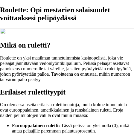
Roulette: Opi mestarien salaisuudet
voittaaksesi pelipöydässä
Mikä on ruletti?
Roulette on yksi maailman tunnetuimmista kasinopelistä, joka vie
pelaajat jännittävään vedonlyöntikilpailuun. Pelissä pelaajat asettavat
panoksensa numeroille tai väreille, ja sitten pyöräytetään rulettipyörää,
johon pyöräytetään palloa. Tavoitteena on ennustaa, mihin numeroon
tai väriin pallo päätyy.
Erilaiset rulettityypit
On olemassa useita erilaisia rulettimuotoja, mutta kolme tunnetuinta
ovat eurooppalainen, amerikkalainen ja ranskalainen ruletti. Eroja
näiden pelimuotojen välillä ovat muun muassa:
Eurooppalainen ruletti:
Tässä pelissä on yksi nolla (0), mikä
antaa pelaajille paremman palautusprosentin.