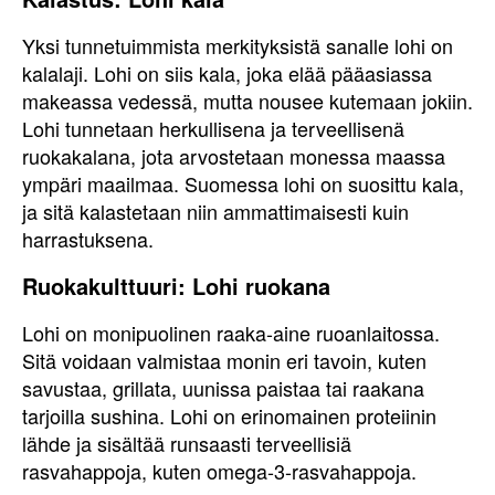
Yksi tunnetuimmista merkityksistä sanalle lohi on
kalalaji. Lohi on siis kala, joka elää pääasiassa
makeassa vedessä, mutta nousee kutemaan jokiin.
Lohi tunnetaan herkullisena ja terveellisenä
ruokakalana, jota arvostetaan monessa maassa
ympäri maailmaa. Suomessa lohi on suosittu kala,
ja sitä kalastetaan niin ammattimaisesti kuin
harrastuksena.
Ruokakulttuuri: Lohi ruokana
Lohi on monipuolinen raaka-aine ruoanlaitossa.
Sitä voidaan valmistaa monin eri tavoin, kuten
savustaa, grillata, uunissa paistaa tai raakana
tarjoilla sushina. Lohi on erinomainen proteiinin
lähde ja sisältää runsaasti terveellisiä
rasvahappoja, kuten omega-3-rasvahappoja.