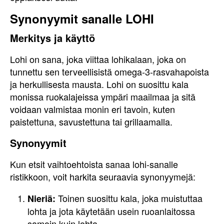
Synonyymit sanalle LOHI
Merkitys ja käyttö
Lohi on sana, joka viittaa lohikalaan, joka on
tunnettu sen terveellisistä omega-3-rasvahapoista
ja herkullisesta mausta. Lohi on suosittu kala
monissa ruokalajeissa ympäri maailmaa ja sitä
voidaan valmistaa monin eri tavoin, kuten
paistettuna, savustettuna tai grillaamalla.
Synonyymit
Kun etsit vaihtoehtoista sanaa lohi-sanalle
ristikkoon, voit harkita seuraavia synonyymejä:
Toinen suosittu kala, joka muistuttaa
Nieriä:
lohta ja jota käytetään usein ruoanlaitossa
samoin kuin lohta.