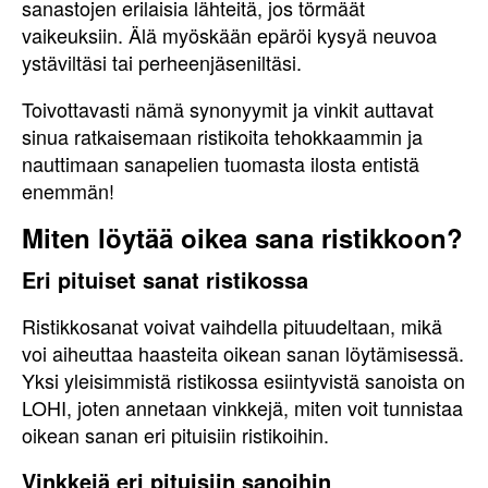
sanastojen erilaisia lähteitä, jos törmäät
vaikeuksiin. Älä myöskään epäröi kysyä neuvoa
ystäviltäsi tai perheenjäseniltäsi.
Toivottavasti nämä synonyymit ja vinkit auttavat
sinua ratkaisemaan ristikoita tehokkaammin ja
nauttimaan sanapelien tuomasta ilosta entistä
enemmän!
Miten löytää oikea sana ristikkoon?
Eri pituiset sanat ristikossa
Ristikkosanat voivat vaihdella pituudeltaan, mikä
voi aiheuttaa haasteita oikean sanan löytämisessä.
Yksi yleisimmistä ristikossa esiintyvistä sanoista on
LOHI, joten annetaan vinkkejä, miten voit tunnistaa
oikean sanan eri pituisiin ristikoihin.
Vinkkejä eri pituisiin sanoihin