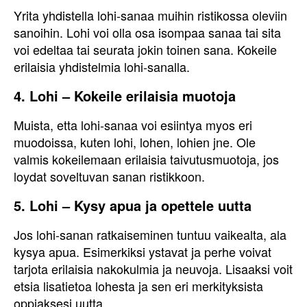
Yrita yhdistella lohi-sanaa muihin ristikossa oleviin
sanoihin. Lohi voi olla osa isompaa sanaa tai sita
voi edeltaa tai seurata jokin toinen sana. Kokeile
erilaisia yhdistelmia lohi-sanalla.
4. Lohi – Kokeile erilaisia muotoja
Muista, etta lohi-sanaa voi esiintya myos eri
muodoissa, kuten lohi, lohen, lohien jne. Ole
valmis kokeilemaan erilaisia taivutusmuotoja, jos
loydat soveltuvan sanan ristikkoon.
5. Lohi – Kysy apua ja opettele uutta
Jos lohi-sanan ratkaiseminen tuntuu vaikealta, ala
kysya apua. Esimerkiksi ystavat ja perhe voivat
tarjota erilaisia nakokulmia ja neuvoja. Lisaaksi voit
etsia lisatietoa lohesta ja sen eri merkityksista
oppiaksesi uutta.