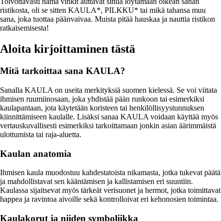
Toivottavasti nämä vinkit auttavat sinua löytämään oikean sanan
ristikosta, oli se sitten KAULA*, PILKKU* tai mikä tahansa muu
sana, joka tuottaa päänvaivaa. Muista pitää hauskaa ja nauttia ristikon
ratkaisemisesta!
Aloita kirjoittaminen tästä
Mitä tarkoittaa sana KAULA?
Sanalla KAULA on useita merkityksiä suomen kielessä. Se voi viitata
ihmisen ruumiinosaan, joka yhdistää pään runkoon tai esimerkiksi
kaulapantaan, jota käytetään koristeen tai henkilöllisyystunnuksen
kiinnittämiseen kaulalle. Lisäksi sanaa KAULA voidaan käyttää myös
vertauskuvallisesti esimerkiksi tarkoittamaan jonkin asian äärimmäistä
ulottumista tai raja-aluetta.
Kaulan anatomia
Ihmisen kaula muodostuu kahdestatoista nikamasta, jotka tukevat päätä
ja mahdollistavat sen kääntämisen ja kallistamisen eri suuntiin.
Kaulassa sijaitsevat myös tärkeät verisuonet ja hermot, jotka toimittavat
happea ja ravintoa aivoille sekä kontrolloivat eri kehonosien toimintaa.
Kaulakorut ja niiden symboliikka