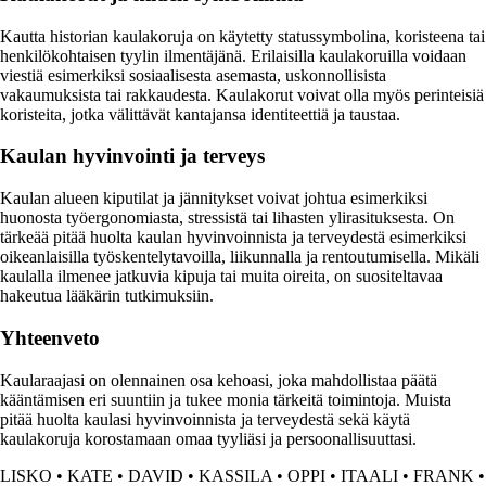
Kautta historian kaulakoruja on käytetty statussymbolina, koristeena tai
henkilökohtaisen tyylin ilmentäjänä. Erilaisilla kaulakoruilla voidaan
viestiä esimerkiksi sosiaalisesta asemasta, uskonnollisista
vakaumuksista tai rakkaudesta. Kaulakorut voivat olla myös perinteisiä
koristeita, jotka välittävät kantajansa identiteettiä ja taustaa.
Kaulan hyvinvointi ja terveys
Kaulan alueen kiputilat ja jännitykset voivat johtua esimerkiksi
huonosta työergonomiasta, stressistä tai lihasten ylirasituksesta. On
tärkeää pitää huolta kaulan hyvinvoinnista ja terveydestä esimerkiksi
oikeanlaisilla työskentelytavoilla, liikunnalla ja rentoutumisella. Mikäli
kaulalla ilmenee jatkuvia kipuja tai muita oireita, on suositeltavaa
hakeutua lääkärin tutkimuksiin.
Yhteenveto
Kaularaajasi on olennainen osa kehoasi, joka mahdollistaa päätä
kääntämisen eri suuntiin ja tukee monia tärkeitä toimintoja. Muista
pitää huolta kaulasi hyvinvoinnista ja terveydestä sekä käytä
kaulakoruja korostamaan omaa tyyliäsi ja persoonallisuuttasi.
LISKO
•
KATE
•
DAVID
•
KASSILA
•
OPPI
•
ITAALI
•
FRANK
•