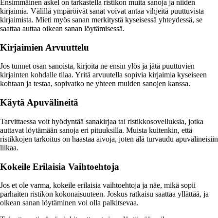
Ensimmäinen askel on tarkastella ristikon muita sanoja ja niiden
kirjaimia. Välillä ympäröivät sanat voivat antaa vihjeitä puuttuvista
kirjaimista. Mieti myös sanan merkitystä kyseisessä yhteydessä, se
saattaa auttaa oikean sanan löytämisessä.
Kirjaimien Arvuuttelu
Jos tunnet osan sanoista, kirjoita ne ensin ylös ja jätä puuttuvien
kirjainten kohdalle tilaa. Yritä arvuutella sopivia kirjaimia kyseiseen
kohtaan ja testaa, sopivatko ne yhteen muiden sanojen kanssa.
Käytä Apuvälineitä
Tarvittaessa voit hyödyntää sanakirjaa tai ristikkosovelluksia, jotka
auttavat löytämään sanoja eri pituuksilla. Muista kuitenkin, että
ristikkojen tarkoitus on haastaa aivoja, joten älä turvaudu apuvälineisiin
liikaa.
Kokeile Erilaisia Vaihtoehtoja
Jos et ole varma, kokeile erilaisia vaihtoehtoja ja näe, mikä sopii
parhaiten ristikon kokonaisuuteen. Joskus ratkaisu saattaa yllättää, ja
oikean sanan löytäminen voi olla palkitsevaa.