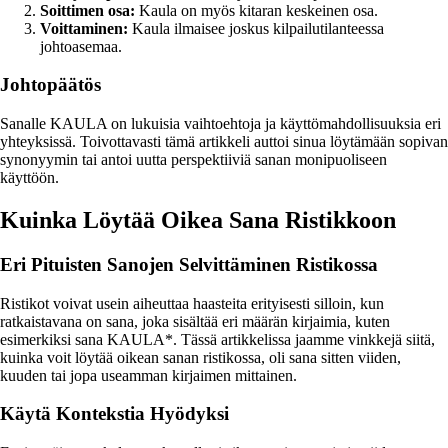
Soittimen osa:
Kaula on myös kitaran keskeinen osa.
Voittaminen:
Kaula ilmaisee joskus kilpailutilanteessa
johtoasemaa.
Johtopäätös
Sanalle KAULA on lukuisia vaihtoehtoja ja käyttömahdollisuuksia eri
yhteyksissä. Toivottavasti tämä artikkeli auttoi sinua löytämään sopivan
synonyymin tai antoi uutta perspektiiviä sanan monipuoliseen
käyttöön.
Kuinka Löytää Oikea Sana Ristikkoon
Eri Pituisten Sanojen Selvittäminen Ristikossa
Ristikot voivat usein aiheuttaa haasteita erityisesti silloin, kun
ratkaistavana on sana, joka sisältää eri määrän kirjaimia, kuten
esimerkiksi sana KAULA*. Tässä artikkelissa jaamme vinkkejä siitä,
kuinka voit löytää oikean sanan ristikossa, oli sana sitten viiden,
kuuden tai jopa useamman kirjaimen mittainen.
Käytä Kontekstia Hyödyksi