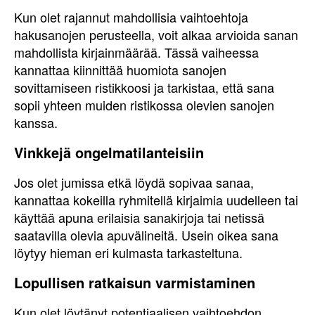
Kun olet rajannut mahdollisia vaihtoehtoja
hakusanojen perusteella, voit alkaa arvioida sanan
mahdollista kirjainmäärää. Tässä vaiheessa
kannattaa kiinnittää huomiota sanojen
sovittamiseen ristikkoosi ja tarkistaa, että sana
sopii yhteen muiden ristikossa olevien sanojen
kanssa.
Vinkkejä ongelmatilanteisiin
Jos olet jumissa etkä löydä sopivaa sanaa,
kannattaa kokeilla ryhmitellä kirjaimia uudelleen tai
käyttää apuna erilaisia sanakirjoja tai netissä
saatavilla olevia apuvälineitä. Usein oikea sana
löytyy hieman eri kulmasta tarkasteltuna.
Lopullisen ratkaisun varmistaminen
Kun olet löytänyt potentiaalisen vaihtoehdon,