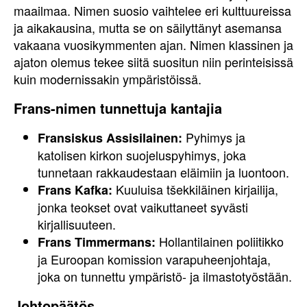
maailmaa. Nimen suosio vaihtelee eri kulttuureissa
ja aikakausina, mutta se on säilyttänyt asemansa
vakaana vuosikymmenten ajan. Nimen klassinen ja
ajaton olemus tekee siitä suositun niin perinteisissä
kuin modernissakin ympäristöissä.
Frans-nimen tunnettuja kantajia
Pyhimys ja
Fransiskus Assisilainen:
katolisen kirkon suojeluspyhimys, joka
tunnetaan rakkaudestaan eläimiin ja luontoon.
Kuuluisa tšekkiläinen kirjailija,
Frans Kafka:
jonka teokset ovat vaikuttaneet syvästi
kirjallisuuteen.
Hollantilainen poliitikko
Frans Timmermans:
ja Euroopan komission varapuheenjohtaja,
joka on tunnettu ympäristö- ja ilmastotyöstään.
Johtopäätös