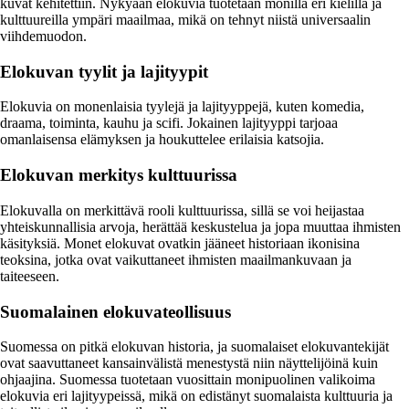
kuvat kehitettiin. Nykyään elokuvia tuotetaan monilla eri kielillä ja
kulttuureilla ympäri maailmaa, mikä on tehnyt niistä universaalin
viihdemuodon.
Elokuvan tyylit ja lajityypit
Elokuvia on monenlaisia tyylejä ja lajityyppejä, kuten komedia,
draama, toiminta, kauhu ja scifi. Jokainen lajityyppi tarjoaa
omanlaisensa elämyksen ja houkuttelee erilaisia katsojia.
Elokuvan merkitys kulttuurissa
Elokuvalla on merkittävä rooli kulttuurissa, sillä se voi heijastaa
yhteiskunnallisia arvoja, herättää keskustelua ja jopa muuttaa ihmisten
käsityksiä. Monet elokuvat ovatkin jääneet historiaan ikonisina
teoksina, jotka ovat vaikuttaneet ihmisten maailmankuvaan ja
taiteeseen.
Suomalainen elokuvateollisuus
Suomessa on pitkä elokuvan historia, ja suomalaiset elokuvantekijät
ovat saavuttaneet kansainvälistä menestystä niin näyttelijöinä kuin
ohjaajina. Suomessa tuotetaan vuosittain monipuolinen valikoima
elokuvia eri lajityypeissä, mikä on edistänyt suomalaista kulttuuria ja