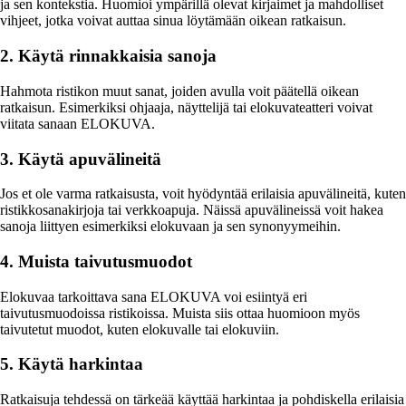
ja sen kontekstia. Huomioi ympärillä olevat kirjaimet ja mahdolliset
vihjeet, jotka voivat auttaa sinua löytämään oikean ratkaisun.
2. Käytä rinnakkaisia sanoja
Hahmota ristikon muut sanat, joiden avulla voit päätellä oikean
ratkaisun. Esimerkiksi ohjaaja, näyttelijä tai elokuvateatteri voivat
viitata sanaan ELOKUVA.
3. Käytä apuvälineitä
Jos et ole varma ratkaisusta, voit hyödyntää erilaisia apuvälineitä, kuten
ristikkosanakirjoja tai verkkoapuja. Näissä apuvälineissä voit hakea
sanoja liittyen esimerkiksi elokuvaan ja sen synonyymeihin.
4. Muista taivutusmuodot
Elokuvaa tarkoittava sana ELOKUVA voi esiintyä eri
taivutusmuodoissa ristikoissa. Muista siis ottaa huomioon myös
taivutetut muodot, kuten elokuvalle tai elokuviin.
5. Käytä harkintaa
Ratkaisuja tehdessä on tärkeää käyttää harkintaa ja pohdiskella erilaisia