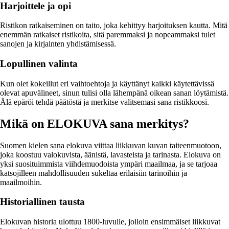
Harjoittele ja opi
Ristikon ratkaiseminen on taito, joka kehittyy harjoituksen kautta. Mitä
enemmän ratkaiset ristikoita, sitä paremmaksi ja nopeammaksi tulet
sanojen ja kirjainten yhdistämisessä.
Lopullinen valinta
Kun olet kokeillut eri vaihtoehtoja ja käyttänyt kaikki käytettävissä
olevat apuvälineet, sinun tulisi olla lähempänä oikean sanan löytämistä.
Älä epäröi tehdä päätöstä ja merkitse valitsemasi sana ristikkoosi.
Mikä on ELOKUVA sana merkitys?
Suomen kielen sana elokuva viittaa liikkuvan kuvan taiteenmuotoon,
joka koostuu valokuvista, äänistä, lavasteista ja tarinasta. Elokuva on
yksi suosituimmista viihdemuodoista ympäri maailmaa, ja se tarjoaa
katsojilleen mahdollisuuden sukeltaa erilaisiin tarinoihin ja
maailmoihin.
Historiallinen tausta
Elokuvan historia ulottuu 1800-luvulle, jolloin ensimmäiset liikkuvat