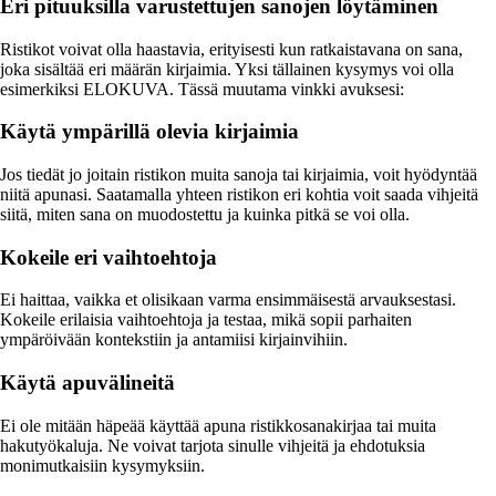
Eri pituuksilla varustettujen sanojen löytäminen
Ristikot voivat olla haastavia, erityisesti kun ratkaistavana on sana,
joka sisältää eri määrän kirjaimia. Yksi tällainen kysymys voi olla
esimerkiksi ELOKUVA. Tässä muutama vinkki avuksesi:
Käytä ympärillä olevia kirjaimia
Jos tiedät jo joitain ristikon muita sanoja tai kirjaimia, voit hyödyntää
niitä apunasi. Saatamalla yhteen ristikon eri kohtia voit saada vihjeitä
siitä, miten sana on muodostettu ja kuinka pitkä se voi olla.
Kokeile eri vaihtoehtoja
Ei haittaa, vaikka et olisikaan varma ensimmäisestä arvauksestasi.
Kokeile erilaisia vaihtoehtoja ja testaa, mikä sopii parhaiten
ympäröivään kontekstiin ja antamiisi kirjainvihiin.
Käytä apuvälineitä
Ei ole mitään häpeää käyttää apuna ristikkosanakirjaa tai muita
hakutyökaluja. Ne voivat tarjota sinulle vihjeitä ja ehdotuksia
monimutkaisiin kysymyksiin.