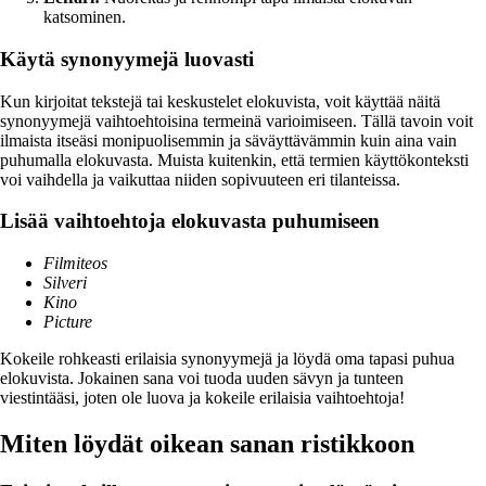
katsominen.
Käytä synonyymejä luovasti
Kun kirjoitat tekstejä tai keskustelet elokuvista, voit käyttää näitä
synonyymejä vaihtoehtoisina termeinä varioimiseen. Tällä tavoin voit
ilmaista itseäsi monipuolisemmin ja säväyttävämmin kuin aina vain
puhumalla elokuvasta. Muista kuitenkin, että termien käyttökonteksti
voi vaihdella ja vaikuttaa niiden sopivuuteen eri tilanteissa.
Lisää vaihtoehtoja elokuvasta puhumiseen
Filmiteos
Silveri
Kino
Picture
Kokeile rohkeasti erilaisia synonyymejä ja löydä oma tapasi puhua
elokuvista. Jokainen sana voi tuoda uuden sävyn ja tunteen
viestintääsi, joten ole luova ja kokeile erilaisia vaihtoehtoja!
Miten löydät oikean sanan ristikkoon