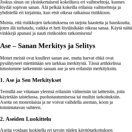
Joskus sinun on yksinkertaisesti kokeiltava eri vaihtoehtoja, kunnes
löydät sopivan sanan. Älä pelkää kokeilla erilaisia vaihtoehtoja ja
yhdistellä eri kirjaimia, kun etsit oikeaa ratkaisua ristikkoon.
Muista, että ristikkojen tarkoituksena on tarjota haastetta ja hauskuutta,
joten älä turhaudu, vaikka et heti löytäisikään oikeaa sanaa. Käytä näitä
vinkkejä apunasi ja nauti ristikoiden ratkomisesta!
Ase – Sanan Merkitys ja Selitys
Monet meistä ovat kuulleet sanan ase, mutta harvat ehkä ovat
pysähtyneet miettimään sen tarkkaa merkitystä. Tässä artikkelissa
tutustumme tarkemmin sanaan ase ja sen erilaisiin merkityksiin.
1. Ase ja Sen Merkitykset
Termillä ase viitataan yleensä erilaisiin välineisiin tai laitteisiin, joita
käytetään taistelussa, puolustautumisessa tai muihin tarkoituksiin.
Aseita on monenlaisia ja ne voivat vaihdella aseman, koon ja
toimintatavan suhteen.
2. Aseiden Luokittelu
Aseita voidaan luokitella eri tavoin niiden käyttötarkoituksen