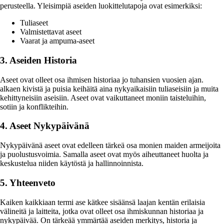
perusteella. Yleisimpiä aseiden luokittelutapoja ovat esimerkiksi:
Tuliaseet
Valmistettavat aseet
Vaarat ja ampuma-aseet
3. Aseiden Historia
Aseet ovat olleet osa ihmisen historiaa jo tuhansien vuosien ajan.
alkaen kivistä ja puisia keihäitä aina nykyaikaisiin tuliaseisiin ja muita
kehittyneisiin aseisiin. Aseet ovat vaikuttaneet moniin taisteluihin,
sotiin ja konflikteihin.
4. Aseet Nykypäivänä
Nykypäivänä aseet ovat edelleen tärkeä osa monien maiden armeijoita
ja puolustusvoimia. Samalla aseet ovat myös aiheuttaneet huolta ja
keskustelua niiden käytöstä ja hallinnoinnista.
5. Yhteenveto
Kaiken kaikkiaan termi ase kätkee sisäänsä laajan kentän erilaisia
välineitä ja laitteita, jotka ovat olleet osa ihmiskunnan historiaa ja
nykypäivää. On tärkeää ymmärtää aseiden merkitys, historia ja