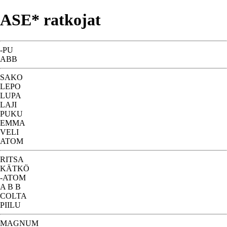
ASE* ratkojat
-PU
ABB
SAKO
LEPO
LUPA
LAJI
PUKU
EMMA
VELI
ATOM
RITSA
KÄTKÖ
-ATOM
A B B
COLTA
PIILU
MAGNUM