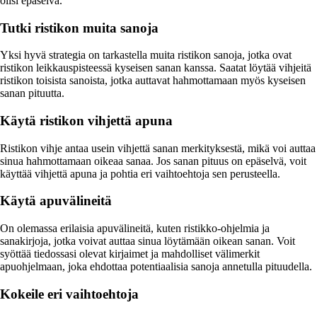
olisi epäselvä.
Tutki ristikon muita sanoja
Yksi hyvä strategia on tarkastella muita ristikon sanoja, jotka ovat
ristikon leikkauspisteessä kyseisen sanan kanssa. Saatat löytää vihjeitä
ristikon toisista sanoista, jotka auttavat hahmottamaan myös kyseisen
sanan pituutta.
Käytä ristikon vihjettä apuna
Ristikon vihje antaa usein vihjettä sanan merkityksestä, mikä voi auttaa
sinua hahmottamaan oikeaa sanaa. Jos sanan pituus on epäselvä, voit
käyttää vihjettä apuna ja pohtia eri vaihtoehtoja sen perusteella.
Käytä apuvälineitä
On olemassa erilaisia apuvälineitä, kuten ristikko-ohjelmia ja
sanakirjoja, jotka voivat auttaa sinua löytämään oikean sanan. Voit
syöttää tiedossasi olevat kirjaimet ja mahdolliset välimerkit
apuohjelmaan, joka ehdottaa potentiaalisia sanoja annetulla pituudella.
Kokeile eri vaihtoehtoja