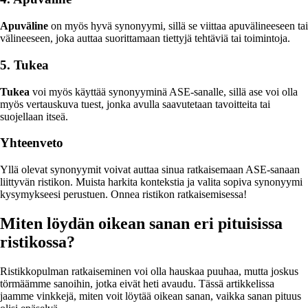
Apuväline
on myös hyvä synonyymi, sillä se viittaa apuvälineeseen tai
välineeseen, joka auttaa suorittamaan tiettyjä tehtäviä tai toimintoja.
5. Tukea
Tukea
voi myös käyttää synonyyminä ASE-sanalle, sillä ase voi olla
myös vertauskuva tuest, jonka avulla saavutetaan tavoitteita tai
suojellaan itseä.
Yhteenveto
Yllä olevat synonyymit voivat auttaa sinua ratkaisemaan ASE-sanaan
liittyvän ristikon. Muista harkita kontekstia ja valita sopiva synonyymi
kysymykseesi perustuen. Onnea ristikon ratkaisemisessa!
Miten löydän oikean sanan eri pituisissa
ristikossa?
Ristikkopulman ratkaiseminen voi olla hauskaa puuhaa, mutta joskus
törmäämme sanoihin, jotka eivät heti avaudu. Tässä artikkelissa
jaamme vinkkejä, miten voit löytää oikean sanan, vaikka sanan pituus