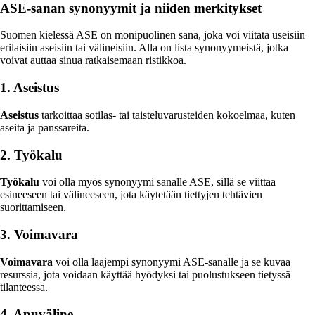
ASE-sanan synonyymit ja niiden merkitykset
Suomen kielessä ASE on monipuolinen sana, joka voi viitata useisiin
erilaisiin aseisiin tai välineisiin. Alla on lista synonyymeistä, jotka
voivat auttaa sinua ratkaisemaan ristikkoa.
1. Aseistus
Aseistus
tarkoittaa sotilas- tai taisteluvarusteiden kokoelmaa, kuten
aseita ja panssareita.
2. Työkalu
Työkalu
voi olla myös synonyymi sanalle ASE, sillä se viittaa
esineeseen tai välineeseen, jota käytetään tiettyjen tehtävien
suorittamiseen.
3. Voimavara
Voimavara
voi olla laajempi synonyymi ASE-sanalle ja se kuvaa
resurssia, jota voidaan käyttää hyödyksi tai puolustukseen tietyssä
tilanteessa.
4. Apuväline