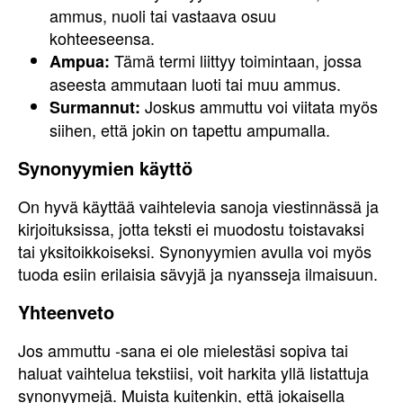
ammus, nuoli tai vastaava osuu
kohteeseensa.
Tämä termi liittyy toimintaan, jossa
Ampua:
aseesta ammutaan luoti tai muu ammus.
Joskus ammuttu voi viitata myös
Surmannut:
siihen, että jokin on tapettu ampumalla.
Synonyymien käyttö
On hyvä käyttää vaihtelevia sanoja viestinnässä ja
kirjoituksissa, jotta teksti ei muodostu toistavaksi
tai yksitoikkoiseksi. Synonyymien avulla voi myös
tuoda esiin erilaisia sävyjä ja nyansseja ilmaisuun.
Yhteenveto
Jos ammuttu -sana ei ole mielestäsi sopiva tai
haluat vaihtelua tekstiisi, voit harkita yllä listattuja
synonyymejä. Muista kuitenkin, että jokaisella