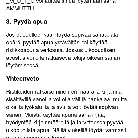
_M_U_T_U voi auttaa sinua löytämään sanan
AMMUTTU.
3. Pyydä apua
Jos et edelleenkään löydä sopivaa sanaa, älä
epäröi pyytää apua ystävältäsi tai käyttää
ristikkoapuria verkossa. Joskus ulkopuolisen
avustus voi olla ratkaiseva tekijä oikean sanan
löytämisessä.
Yhteenveto
Ristikoiden ratkaiseminen eri määrällä kirjaimia
sisältävillä sanoilla voi olla välillä hankalaa, mutta
oikeilla työkaluilla ja avulla voit löytää sopivan
sanan. Muista käyttää apuna sanakirjaa,
hyödyntää kirjainmääreitä ja tarvittaessa pyytää
ulkopuolista apua. Näillä vinkeillä löydät varmasti
oikean sanan ristikkoon!