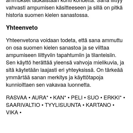
vahvasti ampumisen käsitteeseen ja sillä on pitkä
historia suomen kielen sanastossa.
Yhteenveto
Yhteenvetona voidaan todeta, että sana ammuttu
on osa suomen kielen sanastoa ja se viittaa
ampumiseen liittyviin tapahtumiin ja tilanteisiin.
Sen käyttö herättää yleensä vahvoja mielikuvia, ja
sitä käytetään laajasti eri yhteyksissä. On tärkeää
ymmärtää sanan merkitys ja käyttötapoja
kunnioittaen sen vakavaa luonnetta.
RASVAA
•
AURA*
•
KAN*
•
PELI
•
SUO
•
ERKKI*
•
SAARIVALTIO
•
TYYLISUUNTA
•
KARTANO
•
VIKA
•