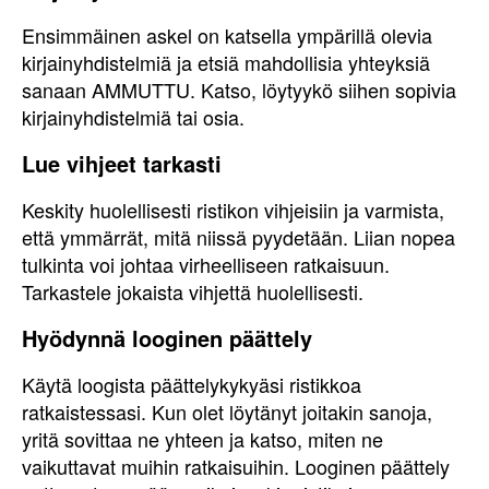
Ensimmäinen askel on katsella ympärillä olevia
kirjainyhdistelmiä ja etsiä mahdollisia yhteyksiä
sanaan AMMUTTU. Katso, löytyykö siihen sopivia
kirjainyhdistelmiä tai osia.
Lue vihjeet tarkasti
Keskity huolellisesti ristikon vihjeisiin ja varmista,
että ymmärrät, mitä niissä pyydetään. Liian nopea
tulkinta voi johtaa virheelliseen ratkaisuun.
Tarkastele jokaista vihjettä huolellisesti.
Hyödynnä looginen päättely
Käytä loogista päättelykykyäsi ristikkoa
ratkaistessasi. Kun olet löytänyt joitakin sanoja,
yritä sovittaa ne yhteen ja katso, miten ne
vaikuttavat muihin ratkaisuihin. Looginen päättely